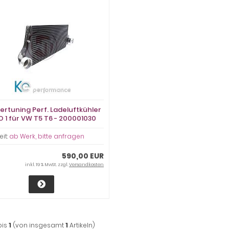
rtuning Perf. Ladeluftkühler
VO 1 für VW T5 T6 - 200001030
eit:
ab Werk, bitte anfragen
590,00 EUR
inkl. 19 % MwSt. zzgl.
Versandkosten
bis
1
(von insgesamt
1
Artikeln)