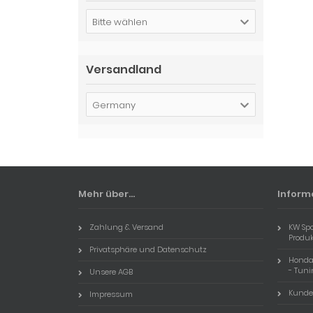
Bitte wählen
Versandland
Germany
Mehr über...
Inform
Zahlung & Versand
KW Sp
Produ
Privatsphäre und Datenschutz
Honda 
- Tuni
Unsere AGB
Kunde
Impressum