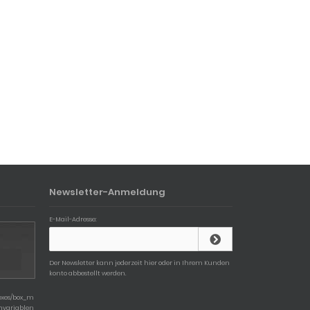
Newsletter-Anmeldung
E-Mail-Adresse:
Der Newsletter kann jederzeit hier oder in Ihrem Kunden
konto abbestellt werden.
boxes/box_m
chvariablen