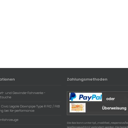
ationen
Zahlungsmethoden
ort- und Gewinde-Fahrwerke -
ktsuche
Civic Legale Downpipe Type R FK2 / FK8
ng bei Ke-performance
nfahrzeuge
Die Box kann unter tpl_modified_responsive/
iscellaneous.html verändert werden. Die Spra