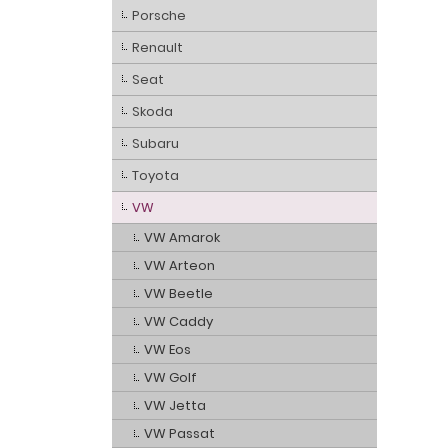
Porsche
Renault
Seat
Skoda
Subaru
Toyota
VW
VW Amarok
VW Arteon
VW Beetle
VW Caddy
VW Eos
VW Golf
VW Jetta
VW Passat