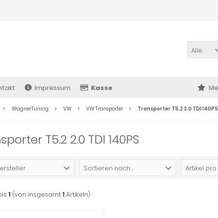
Alle
ntakt
Impressum
Kasse
Me
WagnerTuning
VW
VW Transporter
Transporter T5.2 2.0 TDI 140PS
sporter T5.2 2.0 TDI 140PS
ersteller
Sortieren nach ...
Artikel pro
bis
1
(von insgesamt
1
Artikeln)