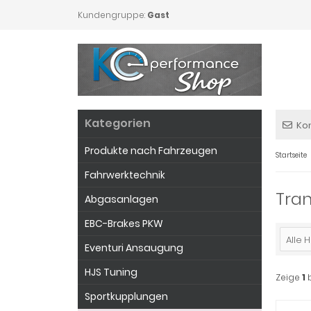
Kundengruppe:
Gast
Kategorien
Ko
Produkte nach Fahrzeugen
Startseite
Fahrwerktechnik
Tran
Abgasanlagen
EBC-Brakes PKW
Alle H
Eventuri Ansaugung
HJS Tuning
Zeige
1
Sportkupplungen