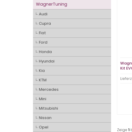
WagnerTuning
Audi
Cupra
Fiat
Ford
Honda
Hyundai
Wagne
Kit E
Kia
Lieferz
KTM
Mercedes
Mini
Mitsubishi
Nissan
Opel
Zeige
1