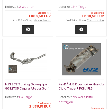
Turbo DYB
90815040
Lieferzeit:
2 Wochen
Lieferzeit:
3-4 Tage
Sonderpreis
Sonderpreis
1.606,50 EUR
1.606,50 EUR
inkl. 19 % MwSt. zzgl.
Versandkosten
inkl. 19 % MwSt. zzgl.
Versandkosten
HJS ECE Tuning Downpipe
Ke-P / HJS Downpipe Honda
90821135 Cupra Ateca Golf
Civic Type R FK8 / FL5
7R Audi TTS
90816000 eintragbar 76mm
TÜV
Lieferzeit:
1-4 Tage
Lieferzeit:
ab Werk, bitte
anfragen
Sonderpreis
2.838,15 EUR
Sonderpreis