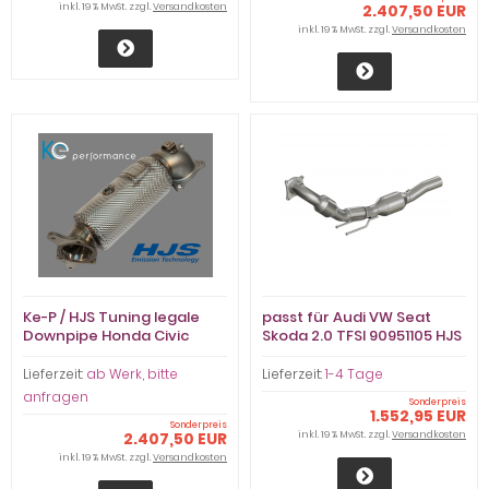
inkl. 19 % MwSt. zzgl.
Versandkosten
2.407,50 EUR
inkl. 19 % MwSt. zzgl.
Versandkosten
Ke-P / HJS Tuning legale
passt für Audi VW Seat
Downpipe Honda Civic
Skoda 2.0 TFSI 90951105 HJS
Type R FK2 90816010
ECE Downpipe 2x 200 cpsi
eintragbar 76mm
Sportkatalysator
Lieferzeit:
ab Werk, bitte
Lieferzeit:
1-4 Tage
anfragen
Sonderpreis
1.552,95 EUR
Sonderpreis
2.407,50 EUR
inkl. 19 % MwSt. zzgl.
Versandkosten
inkl. 19 % MwSt. zzgl.
Versandkosten