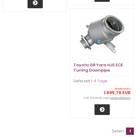
Toyota GR Yaris HJS ECE
Tuning Downpipe
90828000
Lieferzeit:
1-4 Tage
Sonderpreis
1.695,75 EUR
inkl. 19 % MwSt. zzgl.
Versandkosten
Seiten:
1