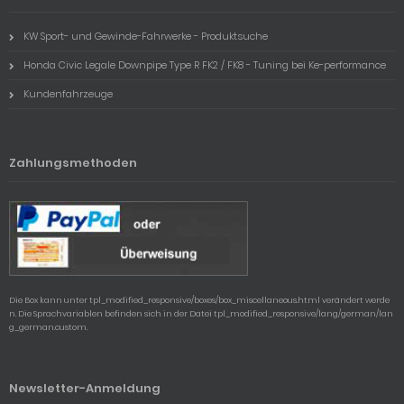
KW Sport- und Gewinde-Fahrwerke - Produktsuche
Honda Civic Legale Downpipe Type R FK2 / FK8 - Tuning bei Ke-performance
Kundenfahrzeuge
Zahlungsmethoden
Die Box kann unter tpl_modified_responsive/boxes/box_miscellaneous.html verändert werde
n. Die Sprachvariablen befinden sich in der Datei tpl_modified_responsive/lang/german/lan
g_german.custom.
Newsletter-Anmeldung