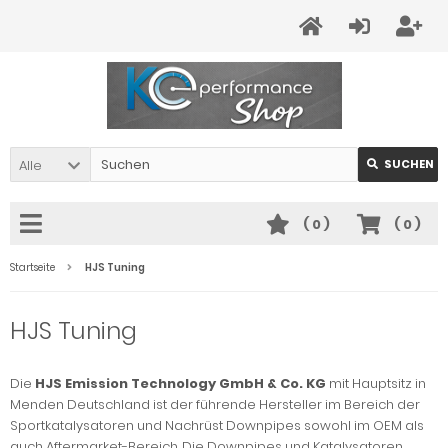
Alle
SUCHEN
(
0
)
(
0
)
Startseite
HJS Tuning
HJS Tuning
Die
HJS Emission Technology
GmbH & Co. KG
mit Hauptsitz in
Menden Deutschland ist der führende Hersteller im Bereich der
Sportkatalysatoren und Nachrüst Downpipes sowohl im OEM als
auch Aftermarket-Bereich. Die Downpipes und Katalysatoren