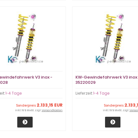
windefahrwerk V3 inox -
KW-Gewindefahrwerk V3 inox 
0028
35220029
eit:
1-4 Tage
Lieferzeit:
1-4 Tage
2.133,15 EUR
2.133,
Sonderpreis
Sonderpreis
inkl. 19 % MwSt. zzgl.
Versandkosten
inkl. 19 % MwSt. zzgl.
Versa