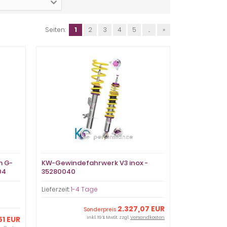
Seiten:
1
2
3
4
5
...
»
m G-
KW-Gewindefahrwerk V3 inox -
04
35280040
Lieferzeit:
1-4 Tage
2.327,07 EUR
Sonderpreis
51 EUR
inkl. 19 % MwSt. zzgl.
Versandkosten