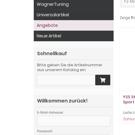
Fz-Mo
WagnerTuning
Universalartikel
Zeige
1
Angebote
Neue Artikel
Schnellkauf
Bitte geben Sie die Artikelnummer
aus unserem Katalog ein.
YSS S
Willkommen zurück!
Sport
ST125
Lieferz
E-Mail-Adresse:
Zahlu
Passwort: