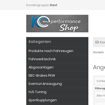
Kundengruppe:
Gast
Kategorien
Ko
Produkte nach Fahrzeugen
Startseite
Fahrwerktechnik
Ang
Abgasanlagen
EBC-Brakes PKW
Sortie
Eventuri Ansaugung
Filtero
HJS Tuning
Alle H
Sportkupplungen