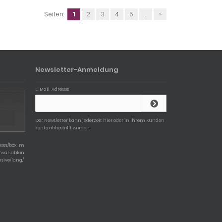
Seiten:
1
2
3
4
5
...
»
Newsletter-Anmeldung
E-Mail-Adresse:
Der Newsletter kann jederzeit hier oder in Ihrem Kunden
konto abbestellt werden.
boxes/box_m
chvariablen
nsive/lang/