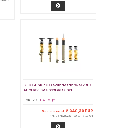
ndkosten
ST XTA plus 3 Gewindefahrwerk für
Audi RS3 8V Stahl verzinkt
182021080M
Lieferzeit:
1-4 Tage
2.340,30 EUR
Sonderpreis ab
inkl. 19 % MwSt. zzgl.
Versandkosten