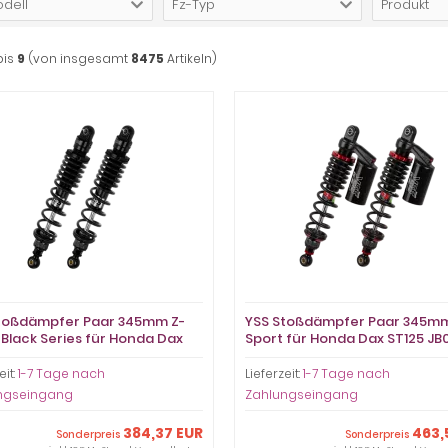
dell
Fz-Typ
Produkt
bis
9
(von insgesamt
8475
Artikeln)
toßdämpfer Paar 345mm Z-
YSS Stoßdämpfer Paar 345m
 Black Series für Honda Dax
Sport für Honda Dax ST125 JB
 JB04 JB06
JB06
eit:
1-7 Tage nach
Lieferzeit:
1-7 Tage nach
ngseingang
Zahlungseingang
384,37 EUR
463,
Sonderpreis
Sonderpreis