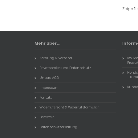
Zeige
1
Mehr über...
Inform
Zahlung & Versand
KW Sp
Produ
Privatsphäre und Datenschutz
Honda 
- Tuni
Unsere AGB
Kunde
Impressum
Kontakt
Widerrufsrecht & Widerrufsformular
Lieferzeit
Datenschutzerklärung