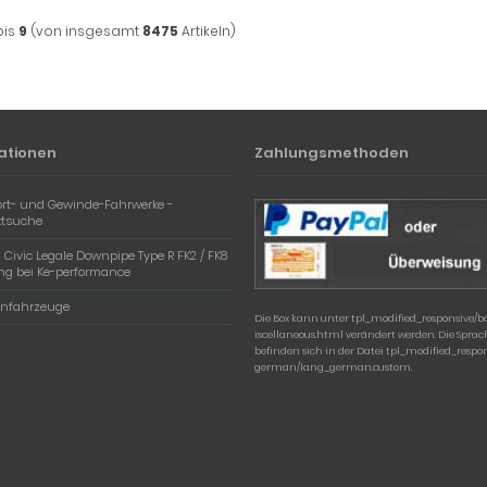
bis
9
(von insgesamt
8475
Artikeln)
ationen
Zahlungsmethoden
ort- und Gewinde-Fahrwerke -
ktsuche
Civic Legale Downpipe Type R FK2 / FK8
ng bei Ke-performance
nfahrzeuge
Die Box kann unter tpl_modified_responsive/
iscellaneous.html verändert werden. Die Spra
befinden sich in der Datei tpl_modified_respo
german/lang_german.custom.