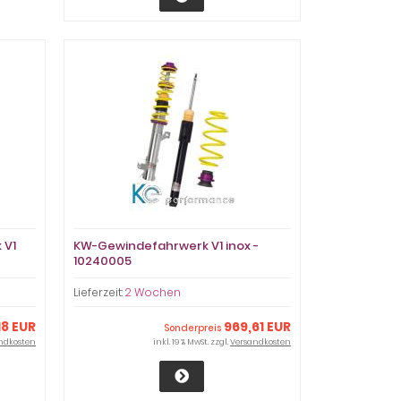
 V1
KW-Gewindefahrwerk V1 inox -
10240005
Lieferzeit:
2 Wochen
18 EUR
969,61 EUR
Sonderpreis
ndkosten
inkl. 19 % MwSt. zzgl.
Versandkosten