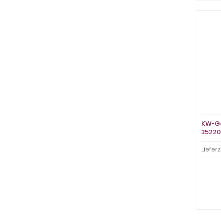
KW-Ge
3522
Lieferz