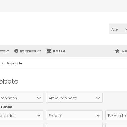
Alle
ntakt
Impressum
Kasse
Me
Angebote
ebote
ren nach ...
Artikel pro Seite
ptionen:
ersteller
Produkt
Fz-Herstel