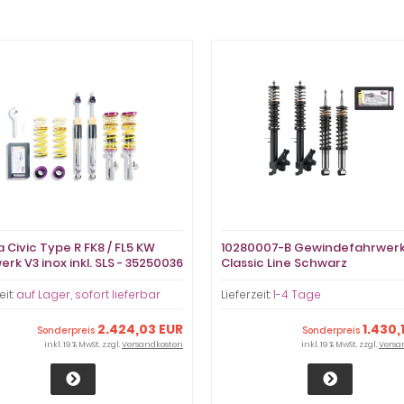
 Civic Type R FK8 / FL5 KW
10280007-B Gewindefahrwerk
rk V3 inox inkl. SLS - 35250036
Classic Line Schwarz
eit:
auf Lager, sofort lieferbar
Lieferzeit:
1-4 Tage
2.424,03 EUR
1.430,
Sonderpreis
Sonderpreis
inkl. 19 % MwSt. zzgl.
Versandkosten
inkl. 19 % MwSt. zzgl.
Versa