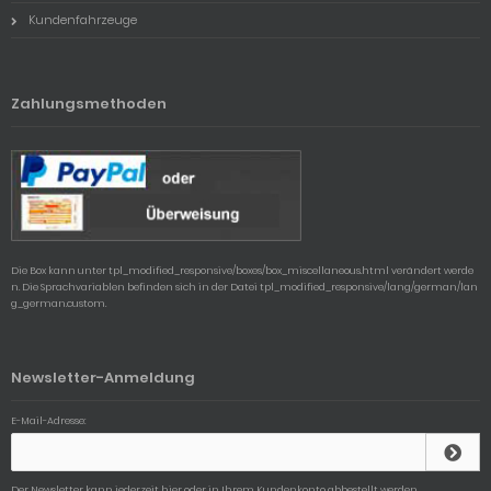
Kundenfahrzeuge
Zahlungsmethoden
Die Box kann unter tpl_modified_responsive/boxes/box_miscellaneous.html verändert werde
n. Die Sprachvariablen befinden sich in der Datei tpl_modified_responsive/lang/german/lan
g_german.custom.
Newsletter-Anmeldung
E-Mail-Adresse:
Der Newsletter kann jederzeit hier oder in Ihrem Kundenkonto abbestellt werden.