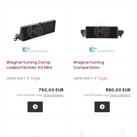
Wagnertuning Comp.
Wagnertuning
Ladeluftkühler Kit Mini
Competition
Cooper S Facelift -
Ladeluftkühler Kit Mini
200001049
F54/55/56/F60 - 200001076
Lieferzeit:
1-4 Tage
Lieferzeit:
1-4 Tage
750,00 EUR
860,00 EUR
inkl. 19 % MwSt. zzgl.
Versandkosten
inkl. 19 % MwSt. zzgl.
Versandkosten