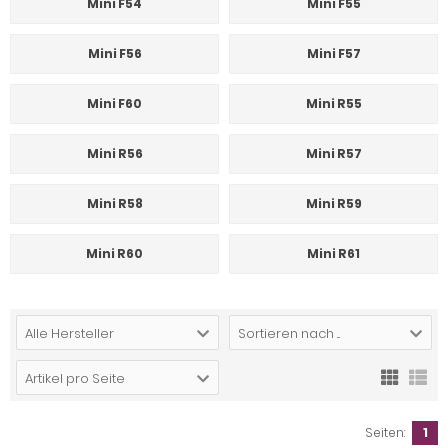
Mini F54
Mini F55
Mini F56
Mini F57
Mini F60
Mini R55
Mini R56
Mini R57
Mini R58
Mini R59
Mini R60
Mini R61
Alle Hersteller
Sortieren nach ...
Artikel pro Seite
Seiten:
1