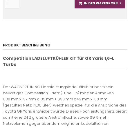
IN DEN WARENKORB
PRODUKTBESCHREIBUNG
Competition LADELUFTKÜHLER KIT für GR Yaris 1,6-L
Turbo
Der WAGNERTUNING Hochleistungsladeluftkühler besitzt ein
neuartiges Competition - Netz (Tube Fin) mit den Abmaßen
630 mm x 137 mm x 135 mm + 630 mm x 43 mm x 100 mm
(gestuftes Netz: 14,36 Liter), welches speziell für die Ansprüche des
Toyota GR Yaris entwickelt wurde. Dieses Hochleistungsnetz bietet
somit eine 24 % größere Anströmfläche, sowie 69 % mehr
Netzvolumen gegenüber dem originalen Ladeluftkühler.