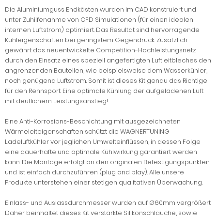
Die Aluminiumguss Endkästen wurden im CAD konstruiert und
unter Zuhilfenahme von CFD Simulationen (für einen idealen
internen Luftstrom) optimiert. Das Resultat sind hervorragende
Kühleigenschaften bei geringstem Gegendruck. Zusätzlich
gewährt das neuentwickelte Competition-Hochleistungsnetz
durch den Einsatz eines speziell angefertigten Luftleitbleches den
angrenzenden Bauteilen, wie beispielsweise dem Wasserkühler,
noch genügend Luftstrom. Somit ist dieses Kit genau das Richtige
für den Rennsport. Eine optimale Kühlung der aufgeladenen Luft
mit deutlichem Leistungsanstieg!
Eine Anti-Korrosions-Beschichtung mit ausgezeichneten
Wärmeleiteigenschaften schützt die WAGNERTUNING
Ladeluftkühler vor jeglichen Umwelteinflüssen, in dessen Folge
eine dauerhafte und optimale Kühlwirkung garantiert werden
kann. Die Montage erfolgt an den originalen Befestigungspunkten
und ist einfach durchzuführen (plug and play). Alle unsere
Produkte unterstehen einer stetigen qualitativen Überwachung.
Einlass- und Auslassdurchmesser wurden auf Ø60mm vergrößert.
Daher beinhaltet dieses Kit verstärkte Silikonschläuche, sowie