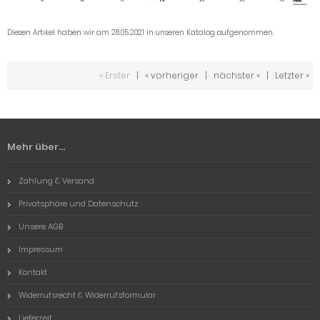
Diesen Artikel haben wir am 28.05.2021 in unseren Katalog aufgenommen.
« Erster
|
« vorheriger
|
nächster »
|
Letzter »
Mehr über...
Zahlung & Versand
Privatsphäre und Datenschutz
Unsere AGB
Impressum
Kontakt
Widerrufsrecht & Widerrufsformular
Lieferzeit