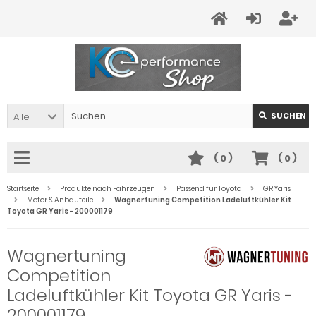
Alle
SUCHEN
(
0
)
(
0
)
Startseite
Produkte nach Fahrzeugen
Passend für Toyota
GR Yaris
Motor & Anbauteile
Wagnertuning Competition Ladeluftkühler Kit
Toyota GR Yaris - 200001179
Wagnertuning
Competition
Ladeluftkühler Kit Toyota GR Yaris -
200001179