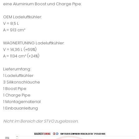
eine Aluminium Boost und Charge Pipe.
OEM Ladeluftkühler:
V = 8,5 L
A = 913 cm²
WAGNERTUNING Ladeluftkühler:
V = 14,36 L (+69%)
A = 1134 cm² (+24%)
Lieferumfang:
1 Ladeluftkühler
3 Silikonschläuche
1 Boost Pipe
1 Charge Pipe
1 Montagematerial
1 Einbauanleitung
Nicht im Bereich der STVO zugelassen.