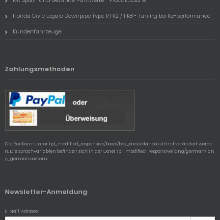
Honda Civic Legale Downpipe Type R FK2 / FK8 - Tuning bei Ke-performance
Kundenfahrzeuge
Zahlungsmethoden
Die Box kann unter tpl_modified_responsive/boxes/box_miscellaneous.html verändert werde
n. Die Sprachvariablen befinden sich in der Datei tpl_modified_responsive/lang/german/lan
g_german.custom.
Newsletter-Anmeldung
E-Mail-Adresse: