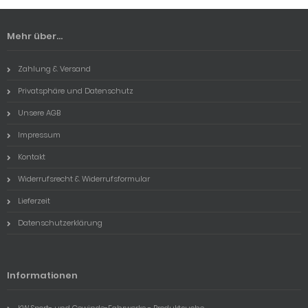
Mehr über...
Zahlung & Versand
Privatsphäre und Datenschutz
Unsere AGB
Impressum
Kontakt
Widerrufsrecht & Widerrufsformular
Lieferzeit
Datenschutzerklärung
Informationen
KW Sport- und Gewinde-Fahrwerke - Produktsuche