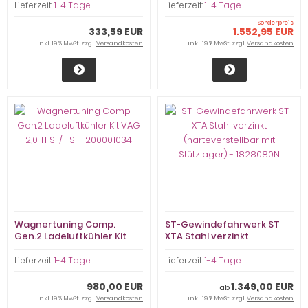
Sportkatalysator
Lieferzeit:
1-4 Tage
Lieferzeit:
1-4 Tage
Sonderpreis
333,59 EUR
1.552,95 EUR
inkl. 19 % MwSt. zzgl.
Versandkosten
inkl. 19 % MwSt. zzgl.
Versandkosten
Wagnertuning Comp.
ST-Gewindefahrwerk ST
Gen.2 Ladeluftkühler Kit
XTA Stahl verzinkt
VAG 2,0 TFSI / TSI -
(härteverstellbar mit
200001034
Stützlager) - 1828080N
Lieferzeit:
1-4 Tage
Lieferzeit:
1-4 Tage
980,00 EUR
1.349,00 EUR
ab
inkl. 19 % MwSt. zzgl.
Versandkosten
inkl. 19 % MwSt. zzgl.
Versandkosten