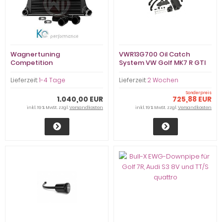
Wagnertuning
VWR13G700 Oil Catch
Competition
System VW Golf MK7 R GTI
Ladeluftkühler Kit VAG 1,8-
2.0TSI Racingline Oil Catch
2,0TSI - 200001048
Can MQB EA888
Lieferzeit:
1-4 Tage
Lieferzeit:
2 Wochen
Sonderpreis
1.040,00 EUR
725,88 EUR
inkl. 19 % MwSt. zzgl.
Versandkosten
inkl. 19 % MwSt. zzgl.
Versandkosten