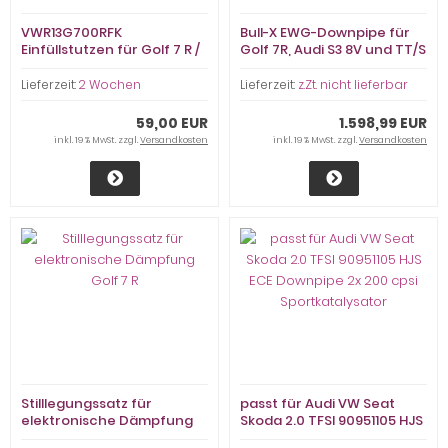
VWR13G700RFK
Bull-X EWG-Downpipe für
Einfüllstutzen für Golf 7 R /
Golf 7R, Audi S3 8V und TT/S
Remote Filler MQB
quattro
Lieferzeit:
2 Wochen
Lieferzeit:
z.Zt. nicht lieferbar
59,00 EUR
1.598,99 EUR
inkl. 19 % MwSt. zzgl.
Versandkosten
inkl. 19 % MwSt. zzgl.
Versandkosten
Stilllegungssatz für
passt für Audi VW Seat
elektronische Dämpfung
Skoda 2.0 TFSI 90951105 HJS
Golf 7 R
ECE Downpipe 2x 200 cpsi