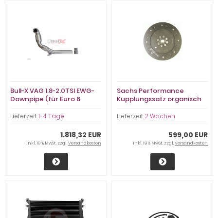
Bull-X VAG 1.8-2.0TSI EWG-
Sachs Performance
Downpipe (für Euro 6
Kupplungssatz organisch
Modelle)
2.0 TSI 6 Gang VW Audi
Seat Skoda
Lieferzeit:
1-4 Tage
Lieferzeit:
2 Wochen
1.818,32 EUR
599,00 EUR
inkl. 19 % MwSt. zzgl.
Versandkosten
inkl. 19 % MwSt. zzgl.
Versandkosten