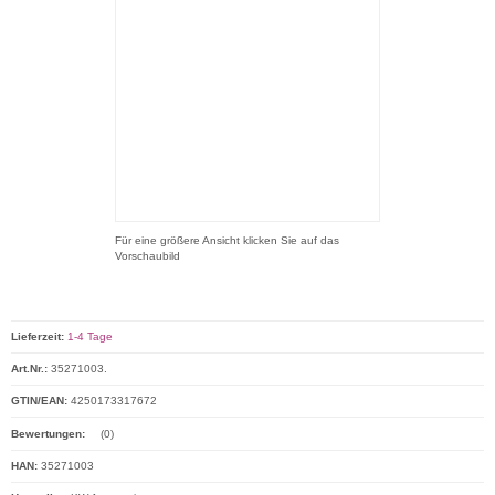
Für eine größere Ansicht klicken Sie auf das
Vorschaubild
Lieferzeit:
1-4 Tage
Art.Nr.:
35271003.
GTIN/EAN:
4250173317672
Bewertungen:
(0)
HAN:
35271003