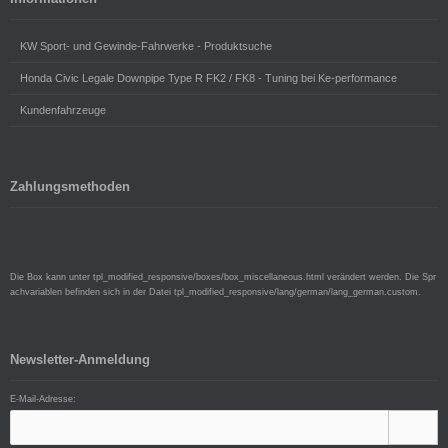
KW Sport- und Gewinde-Fahrwerke - Produktsuche
Honda Civic Legale Downpipe Type R FK2 / FK8 - Tuning bei Ke-performance
Kundenfahrzeuge
Zahlungsmethoden
Die Box kann unter tpl_modified_responsive/boxes/box_miscellaneous.html verändert werden. Die Spr
achvariablen befinden sich in der Datei tpl_modified_responsive/lang/german/lang_german.custom.
Newsletter-Anmeldung
E-Mail-Adresse: