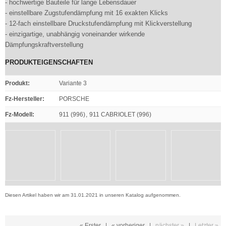
- hochwertige Bauteile für lange Lebensdauer
- einstellbare Zugstufendämpfung mit 16 exakten Klicks
- 12-fach einstellbare Druckstufendämpfung mit Klickverstellung
- einzigartige, unabhängig voneinander wirkende
Dämpfungskraftverstellung
PRODUKTEIGENSCHAFTEN
Produkt
:
Variante 3
Fz-Hersteller
:
PORSCHE
Fz-Modell
:
911 (996)
,
911 CABRIOLET (996)
Diesen Artikel haben wir am 31.01.2021 in unseren Katalog aufgenommen.
« Erster
|
« vorheriger
|
nächster »
|
Letzter »